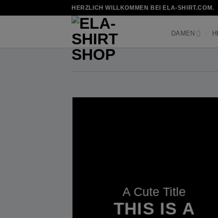
Zum
HERZLICH WILLKOMMEN BEI ELA-SHIRT.COM.
Inhalt
springen
DAMEN
H
A Cute Title
THIS IS A