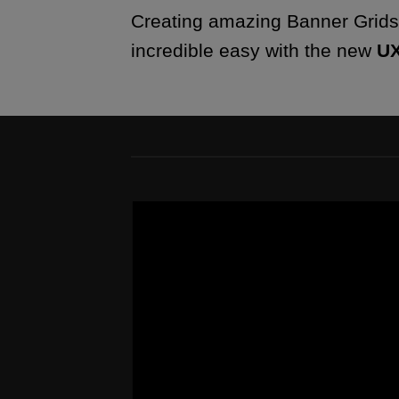
Creating amazing Banner Grids
incredible easy with the new
UX
FEATURED VENDOR
This Week
Featured Vendor
Change this to anything. Consectetuer
adipiscing elit.