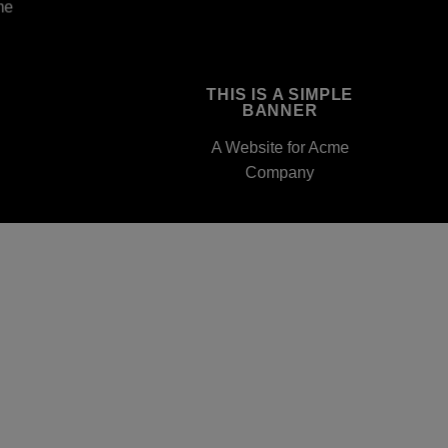
me
THIS IS A SIMPLE
BANNER
A Website for Acme
Company