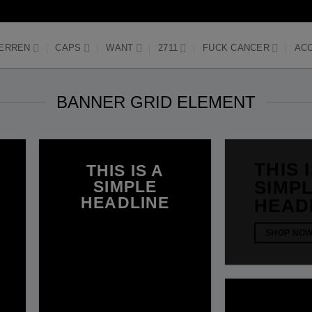
ERREN
CAPS
WANT
2711
FUCK CANCER
AC
BANNER GRID ELEMENT
THIS 
THIS IS A
SIMPLE
SIMP
HEADLINE
HEAD
SHOP NOW
SHOP NO