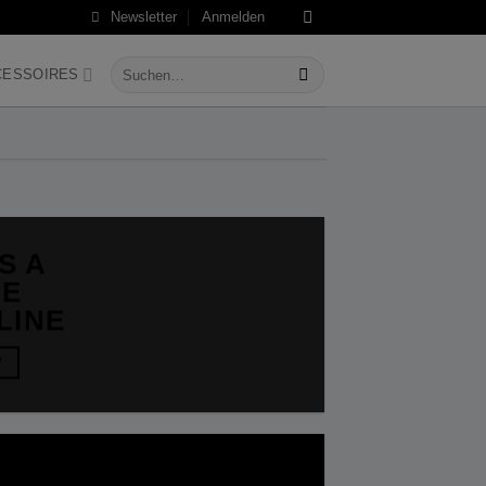
Newsletter
Anmelden
Suche
CESSOIRES
nach:
IS A
LE
LINE
W