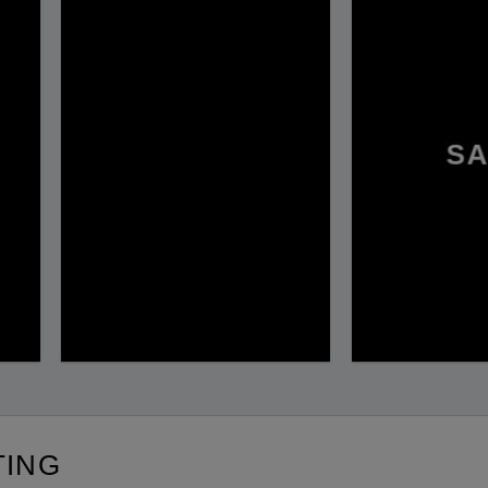
SA
TING