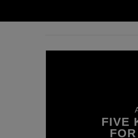
A Website for Acme Company
FIVE
FOR