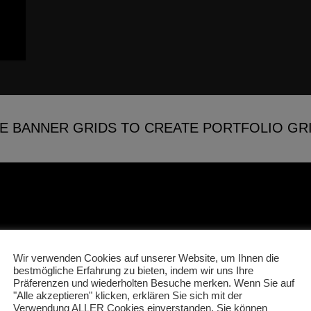
E BANNER GRIDS TO CREATE PORTFOLIO GR
Wir verwenden Cookies auf unserer Website, um Ihnen die
bestmögliche Erfahrung zu bieten, indem wir uns Ihre
Präferenzen und wiederholten Besuche merken. Wenn Sie auf
"Alle akzeptieren" klicken, erklären Sie sich mit der
Verwendung ALLER Cookies einverstanden. Sie können