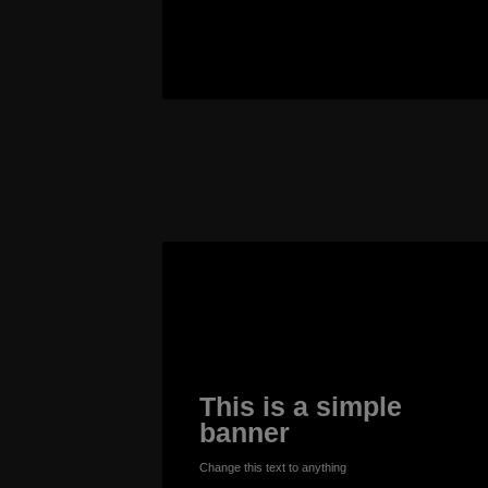
GO TO SHOP
This is a simple
banner
Change this text to anything