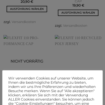
CAP
20,90
€
19,90
€
AUSFÜHRUNG WÄHLEN
AUSFÜHRUNG WÄHLEN
Dieses
Dieses
Produkt
zzgl.
Versandkosten
Produkt
weist
zzgl.
Versandkosten
weist
mehrere
mehrere
Varianten
Varianten
auf.
auf.
Die
Die
Optionen
Optionen
können
können
auf
NICHT VORRÄTIG
auf
der
der
Produktseite
Produktseite
gewählt
gewählt
Wir verwenden Cookies auf unserer Website, um
werden
werden
Ihnen die bestmögliche Erfahrung zu bieten,
ALLE PROODUKTE
ALLE PROODUKTE
indem wir uns Ihre Präferenzen und wiederholten
FLEXFIT 110 PRO-
FLEXFIT 110 RECYCLED
Besuche merken. Wenn Sie auf "Alle akzeptieren"
FORMANCE CAP
POLY JERSEY
klicken, erklären Sie sich mit der Verwendung
22,90
€
19,90
€
ALLER Cookies einverstanden. Sie können jedoch
die "Cookie-Einstellungen" besuchen, um eine
AUSFÜHRUNG WÄHLEN
AUSFÜHRUNG WÄHLEN