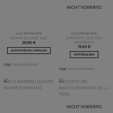
können
auf
NICHT VORRÄTIG
auf
der
der
Produktseite
Produktseite
gewählt
gewählt
werden
werden
ALLE PROODUKTE
ALLE PROODUKTE
DIAMOND QUILTED
DENIM BUCKET HAT
SNAPBACK
29,90
€
19,90
€
AUSFÜHRUNG WÄHLEN
WEITERLESEN
Dieses
Produkt
zzgl.
Versandkosten
weist
zzgl.
Versandkosten
mehrere
Varianten
auf.
Die
Optionen
können
auf
NICHT VORRÄTIG
der