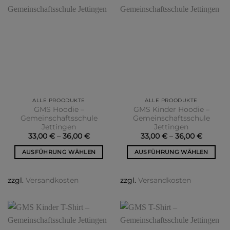
auf.
Die
Optionen
können
auf
der
Produktseite
gewählt
werden
ALLE PROODUKTE
ALLE PROODUKTE
GMS Hoodie –
GMS Kinder Hoodie –
Gemeinschaftsschule
Gemeinschaftsschule
Jettingen
Jettingen
33,00
€
–
36,00
€
33,00
€
–
36,00
€
AUSFÜHRUNG WÄHLEN
AUSFÜHRUNG WÄHLEN
Dieses
Dieses
Produkt
Produkt
zzgl.
Versandkosten
zzgl.
Versandkosten
weist
weist
mehrere
mehrere
Varianten
Varianten
auf.
auf.
Die
Die