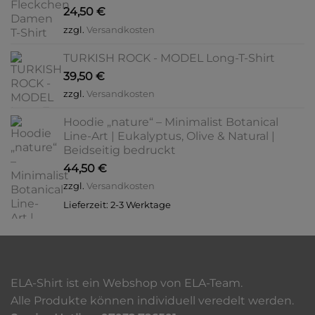
24,50
€
zzgl.
Versandkosten
TURKISH ROCK - MODEL Long-T-Shirt
39,50
€
zzgl.
Versandkosten
Hoodie „nature“ – Minimalist Botanical
Line-Art | Eukalyptus, Olive & Natural |
Beidseitig bedruckt
44,50
€
zzgl.
Versandkosten
Lieferzeit:
2-3 Werktage
ELA-Shirt ist ein Webshop von ELA-Team.
Alle Produkte können individuell veredelt werden.