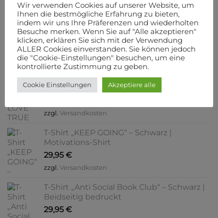
Hoodie „nature“ – Minimalist Botanical
der
Wir verwenden Cookies auf unserer Website, um
Line-Art | Eukalyptus, Olive & Natural |
Ihnen die bestmögliche Erfahrung zu bieten,
Produktseite
Beidseitig bedruckt
indem wir uns Ihre Präferenzen und wiederholten
gewählt
Besuche merken. Wenn Sie auf "Alle akzeptieren"
44,50
€
werden
klicken, erklären Sie sich mit der Verwendung
zzgl.
Versandkosten
ALLER Cookies einverstanden. Sie können jedoch
die "Cookie-Einstellungen" besuchen, um eine
Lieferzeit:
2-3 Werktage
kontrollierte Zustimmung zu geben.
T-Shirt „TRUE LOVE TRUE LIFE“ – Schwarz |
Cookie Einstellungen
Akzeptiere alle
Beidseitig bedruckt
29,95
€
zzgl.
Versandkosten
T-Shirt „KEEP GOING“ – Schwarz |
Motivations-Shirt
29,95
€
zzgl.
Versandkosten
T-Shirt „Anti Social Book Club“ – Schwarz |
Beidseitig bedruckt
29,95
€