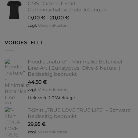
GMS Damen T-Shirt –
Gemeinschaftsschule Jettingen
17,00
€
–
20,00
€
zzgl.
Versandkosten
VORGESTELLT
Hoodie „nature“ – Minimalist Botanical
Line-Art | Eukalyptus, Olive & Natural |
Beidseitig bedruckt
44,50
€
zzgl.
Versandkosten
Lieferzeit:
2-3 Werktage
T-Shirt „TRUE LOVE TRUE LIFE“ – Schwarz |
Beidseitig bedruckt
29,95
€
zzgl.
Versandkosten