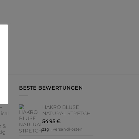
BESTE BEWERTUNGEN
–
HAKRO BLUSE
ical
NATURAL STRETCH
54,95
€
e &
zzgl.
Versandkosten
tig