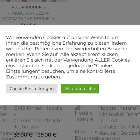
ALLE PROODUKTE
HAKRO KAPUZEN-
SWEATJACKE PREMIUM
74,95
€
AUSFÜHRUNG WÄHLEN
Wir verwenden Cookies auf unserer Website, um
Ihnen die bestmögliche Erfahrung zu bieten, indem
Dieses
wir uns Ihre Präferenzen und wiederholten Besuche
Produkt
.
Versandkosten
merken. Wenn Sie auf "Alle akzeptieren" klicken,
weist
erklären Sie sich mit der Verwendung ALLER Cookies
mehrere
einverstanden. Sie können jedoch die "Cookie-
Einstellungen" besuchen, um eine kontrollierte
Varianten
Zustimmung zu geben.
auf.
Die
STSELLER
VORGESTELLT
Cookie Einstellungen
Akzeptiere alle
Optionen
können
GMS Kinder Hoodie
Hoodie „nature“ 
auf
–
Minimalist Botan
der
Gemeinschaftsschule
Line-Art |
Produktseite
Jettingen
Eukalyptus, Oliv
gewählt
Natural | Beidsei
33,00
€
–
36,00
€
werden
bedruckt