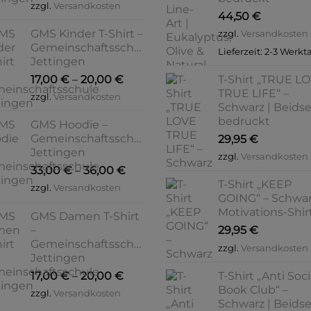
zzgl.
Versandkosten
44,50
€
GMS Kinder T-Shirt –
zzgl.
Versandkosten
Gemeinschaftsschule
Lieferzeit:
2-3 Werkt
Jettingen
17,00
€
–
20,00
€
T-Shirt „TRUE L
TRUE LIFE“ –
zzgl.
Versandkosten
Schwarz | Beidse
bedruckt
GMS Hoodie –
Gemeinschaftsschule
29,95
€
Jettingen
zzgl.
Versandkosten
33,00
€
–
36,00
€
T-Shirt „KEEP
zzgl.
Versandkosten
GOING“ – Schwar
Motivations-Shir
GMS Damen T-Shirt
–
29,95
€
Gemeinschaftsschule
zzgl.
Versandkosten
Jettingen
17,00
€
–
20,00
€
T-Shirt „Anti Soci
Book Club“ –
zzgl.
Versandkosten
Schwarz | Beidse