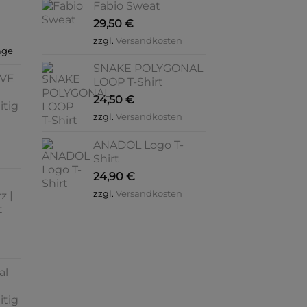
Fabio Sweat
29,50
€
zzgl.
Versandkosten
age
SNAKE POLYGONAL
OVE
LOOP T-Shirt
24,50
€
itig
zzgl.
Versandkosten
ANADOL Logo T-
Shirt
24,90
€
zzgl.
Versandkosten
z |
t
al
itig