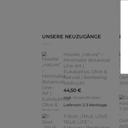
UNSERE NEUZUGÄNGE
BE
Hoodie „nature“ –
Minimalist Botanical
Line-Art |
Eukalyptus, Olive &
Natural | Beidseitig
bedruckt
44,50
€
zzgl.
Versandkosten
Lieferzeit:
2-3 Werktage
T-Shirt „TRUE LOVE
TRUE LIFE“ –
Schwarz | Beidseitig