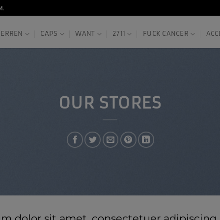
M.
HERREN
CAPS
WANT
2711
FUCK CANCER
ACC
OUR STORES
um dolor sit amet, consectetuer adipiscin