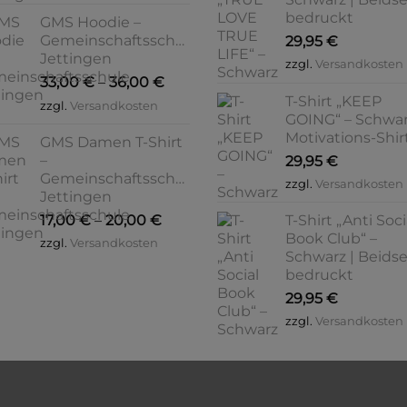
bedruckt
GMS Hoodie –
Gemeinschaftsschule
29,95
€
Jettingen
zzgl.
Versandkosten
33,00
€
–
36,00
€
T-Shirt „KEEP
zzgl.
Versandkosten
GOING“ – Schwar
Motivations-Shir
GMS Damen T-Shirt
–
29,95
€
Gemeinschaftsschule
zzgl.
Versandkosten
Jettingen
17,00
€
–
20,00
€
T-Shirt „Anti Soci
Book Club“ –
zzgl.
Versandkosten
Schwarz | Beidse
bedruckt
29,95
€
zzgl.
Versandkosten