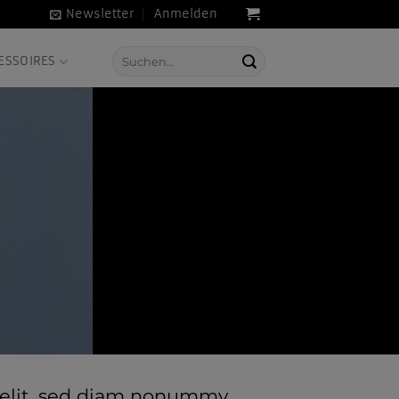
Newsletter
Anmelden
Suche
ESSOIRES
nach:
g elit, sed diam nonummy