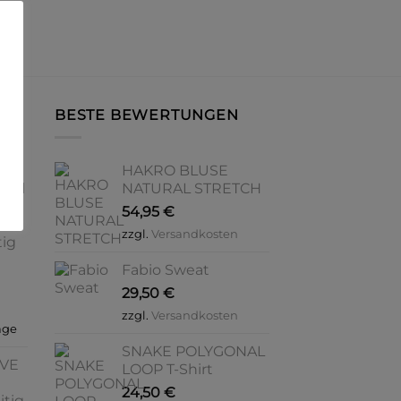
BESTE BEWERTUNGEN
–
HAKRO BLUSE
ical
NATURAL STRETCH
54,95
€
e &
zzgl.
Versandkosten
tig
Fabio Sweat
29,50
€
zzgl.
Versandkosten
age
SNAKE POLYGONAL
OVE
LOOP T-Shirt
24,50
€
itig