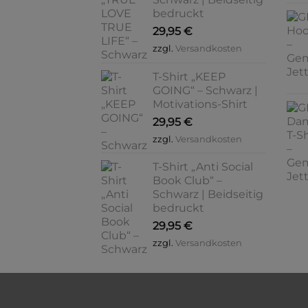
bedruckt
29,95
€
zzgl.
Versandkosten
T-Shirt „KEEP
GOING“ – Schwarz |
Motivations-Shirt
29,95
€
zzgl.
Versandkosten
T-Shirt „Anti Social
Book Club“ –
Schwarz | Beidseitig
bedruckt
29,95
€
zzgl.
Versandkosten