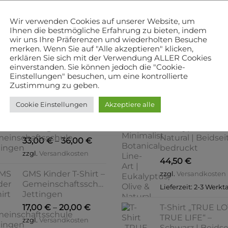
Wir verwenden Cookies auf unserer Website, um
Ihnen die bestmögliche Erfahrung zu bieten, indem
wir uns Ihre Präferenzen und wiederholten Besuche
merken. Wenn Sie auf "Alle akzeptieren" klicken,
erklären Sie sich mit der Verwendung ALLER Cookies
STSELLER
VORGESTELLT
einverstanden. Sie können jedoch die "Cookie-
Einstellungen" besuchen, um eine kontrollierte
Zustimmung zu geben.
GMS Kinder Hoodie
Hoodie „nature“ 
Cookie Einstellungen
Akzeptiere alle
–
Minimalist Botan
Gemeinschaftsschule
Line-Art |
Jettingen
Eukalyptus, Oliv
Natural | Beidsei
33,00
€
–
36,00
€
bedruckt
zzgl.
Versandkosten
44,50
€
GMS Kinder T-Shirt –
zzgl.
Versandkosten
Gemeinschaftsschule
Lieferzeit:
2-3 Werkt
Jettingen
17,00
€
–
20,00
€
T-Shirt „TRUE L
TRUE LIFE“ –
zzgl.
Versandkosten
Schwarz | Beidse