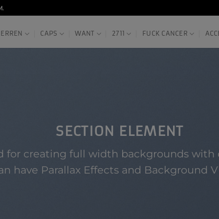
M.
HERREN
CAPS
WANT
2711
FUCK CANCER
ACC
SECTION ELEMENT
 for creating full width backgrounds with 
an have Parallax Effects and Background V