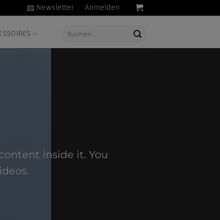
Newsletter
Anmelden
Suche
ESSOIRES
nach:
content inside it. You
ideos.