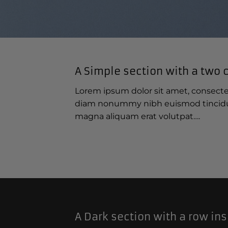
A Simple section with a two 
Lorem ipsum dolor sit amet, consectet
diam nonummy nibh euismod tincidun
magna aliquam erat volutpat….
A Dark section with a row ins