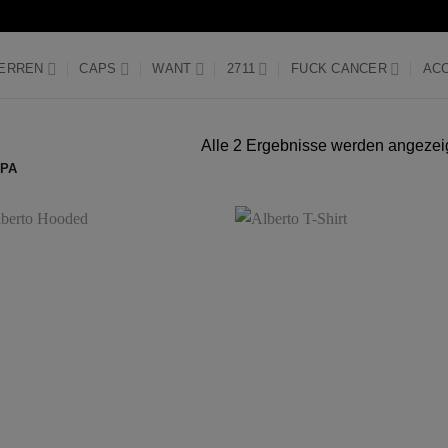
ERREN
CAPS
WANT
2711
FUCK CANCER
AC
Alle 2 Ergebnisse werden angezei
PA