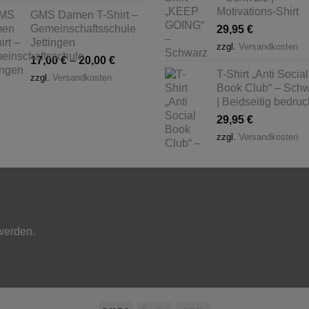
Motivations-Shirt
GMS Damen T-Shirt –
Gemeinschaftsschule
29,95
€
Jettingen
zzgl.
Versandkosten
17,00
€
–
20,00
€
T-Shirt „Anti Social
zzgl.
Versandkosten
Book Club“ – Sch
| Beidseitig bedruc
29,95
€
zzgl.
Versandkosten
 werden.