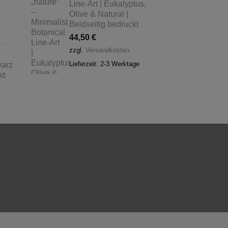
Line-Art | Eukalyptus,
Olive & Natural |
Beidseitig bedruckt
44,50
€
zzgl.
Versandkosten
Lieferzeit:
2-3 Werktage
warz
kt