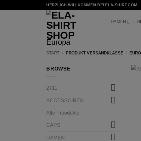
Zum
HERZLICH WILLKOMMEN BEI ELA-SHIRT.COM.
Inhalt
springen
DAMEN
H
Europa
START
/
PRODUKT VERSANDKLASSE
/
EURO
BROWSE
2711
ACCESSOIRES
Alle Proodukte
CAPS
DAMEN