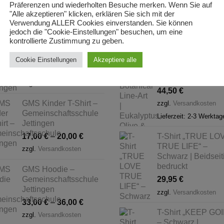
Präferenzen und wiederholten Besuche merken. Wenn Sie auf
STSELLER
VORGESTELLT
"Alle akzeptieren" klicken, erklären Sie sich mit der
Verwendung ALLER Cookies einverstanden. Sie können
jedoch die "Cookie-Einstellungen" besuchen, um eine
GMS Kinder Hoodie –
Hoodie „nature“ –
kontrollierte Zustimmung zu geben.
Gemeinschaftsschule
Minimalist Botanic
Jettingen
Line-Art | Eukalypt
Cookie Einstellungen
Akzeptiere alle
Olive & Natural |
33,00
€
–
36,00
€
Beidseitig bedruck
zzgl.
Versandkosten
44,50
€
GMS Kinder T-Shirt –
zzgl.
Versandkosten
Gemeinschaftsschule
Lieferzeit:
2-3 Werktag
Jettingen
17,00
€
–
20,00
€
T-Shirt „TRUE LO
TRUE LIFE“ –
zzgl.
Versandkosten
Schwarz | Beidseit
bedruckt
GMS Hoodie –
Gemeinschaftsschule
29,95
€
Jettingen
zzgl.
Versandkosten
33,00
€
–
36,00
€
T-Shirt „KEEP GO
zzgl.
Versandkosten
– Schwarz |