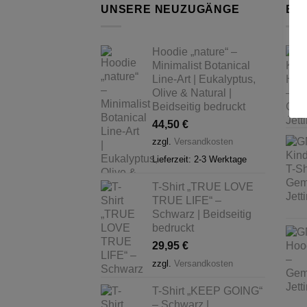
UNSERE NEUZUGÄNGE
BE
Hoodie „nature“ –
Minimalist Botanical
Line-Art | Eukalyptus,
Olive & Natural |
Beidseitig bedruckt
44,50
€
zzgl.
Versandkosten
Lieferzeit:
2-3 Werktage
T-Shirt „TRUE LOVE
TRUE LIFE“ –
Schwarz | Beidseitig
bedruckt
29,95
€
zzgl.
Versandkosten
T-Shirt „KEEP GOING“
– Schwarz |