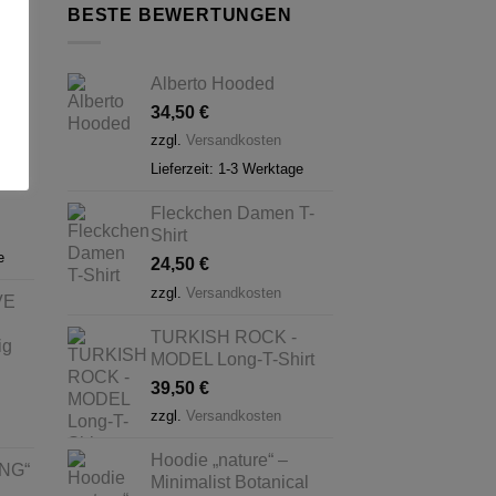
BESTE BEWERTUNGEN
Alberto Hooded
al
34,50
€
us,
zzgl.
Versandkosten
Lieferzeit:
1-3 Werktage
t
Fleckchen Damen T-
Shirt
e
24,50
€
zzgl.
Versandkosten
VE
TURKISH ROCK -
ig
MODEL Long-T-Shirt
39,50
€
zzgl.
Versandkosten
Hoodie „nature“ –
ING“
Minimalist Botanical