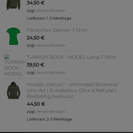
34,50
€
zzgl.
Versandkosten
Lieferzeit:
1-3 Werktage
Fleckchen Damen T-Shirt
24,50
€
zzgl.
Versandkosten
TURKISH ROCK - MODEL Long-T-Shirt
39,50
€
zzgl.
Versandkosten
Hoodie „nature“ – Minimalist Botanical
Line-Art | Eukalyptus, Olive & Natural |
Beidseitig bedruckt
44,50
€
zzgl.
Versandkosten
Lieferzeit:
2-3 Werktage