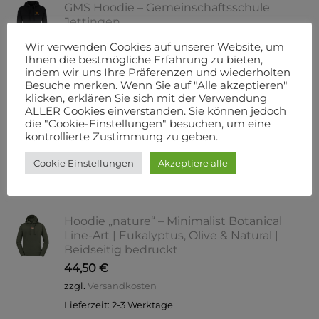
GMS Hoodie – Gemeinschaftsschule
Jettingen
33,00
€
–
36,00
€
Wir verwenden Cookies auf unserer Website, um
zzgl.
Versandkosten
Ihnen die bestmögliche Erfahrung zu bieten,
indem wir uns Ihre Präferenzen und wiederholten
Besuche merken. Wenn Sie auf "Alle akzeptieren"
GMS Damen T-Shirt –
klicken, erklären Sie sich mit der Verwendung
Gemeinschaftsschule Jettingen
ALLER Cookies einverstanden. Sie können jedoch
17,00
€
–
20,00
€
die "Cookie-Einstellungen" besuchen, um eine
kontrollierte Zustimmung zu geben.
zzgl.
Versandkosten
Cookie Einstellungen
Akzeptiere alle
VORGESTELLT
Hoodie „nature“ – Minimalist Botanical
Line-Art | Eukalyptus, Olive & Natural |
Beidseitig bedruckt
44,50
€
zzgl.
Versandkosten
Lieferzeit:
2-3 Werktage