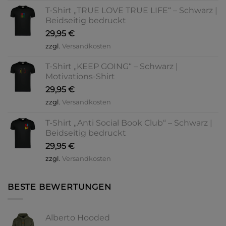
T-Shirt „TRUE LOVE TRUE LIFE“ – Schwarz |
Beidseitig bedruckt
29,95
€
zzgl.
Versandkosten
T-Shirt „KEEP GOING“ – Schwarz |
Motivations-Shirt
29,95
€
zzgl.
Versandkosten
T-Shirt „Anti Social Book Club“ – Schwarz |
Beidseitig bedruckt
29,95
€
zzgl.
Versandkosten
BESTE BEWERTUNGEN
Alberto Hooded