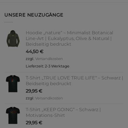
UNSERE NEUZUGÄNGE
Hoodie „nature“ – Minimalist Botanical
Line-Art | Eukalyptus, Olive & Natural |
Beidseitig bedruckt
44,50
€
zzgl.
Versandkosten
Lieferzeit:
2-3 Werktage
T-Shirt „TRUE LOVE TRUE LIFE“ – Schwarz |
Beidseitig bedruckt
29,95
€
zzgl.
Versandkosten
T-Shirt „KEEP GOING“ – Schwarz |
Motivations-Shirt
29,95
€