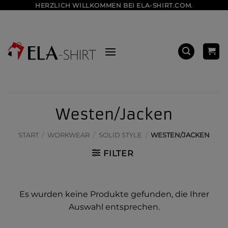
Zum
HERZLICH WILLKOMMEN BEI ELA-SHIRT.COM.
Inhalt
springen
Westen/Jacken
START
/
WORKWEAR
/
SOLID STYLE
/
WESTEN/JACKEN
FILTER
Es wurden keine Produkte gefunden, die Ihrer
Auswahl entsprechen.