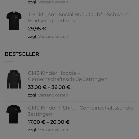
zzgl.
Versandkosten
T-Shirt „Anti Social Book Club“ – Schwarz |
Beidseitig bedruckt
29,95
€
zzgl.
Versandkosten
BESTSELLER
GMS Kinder Hoodie –
Gemeinschaftsschule Jettingen
33,00
€
–
36,00
€
zzgl.
Versandkosten
GMS Kinder T-Shirt – Gemeinschaftsschule
Jettingen
17,00
€
–
20,00
€
zzgl.
Versandkosten