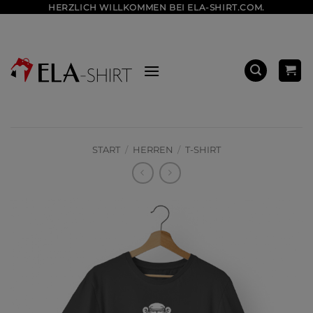
Zum
HERZLICH WILLKOMMEN BEI ELA-SHIRT.COM.
Inhalt
springen
START
/
HERREN
/
T-SHIRT