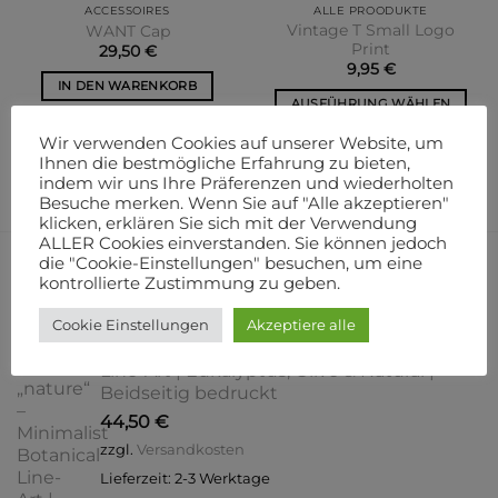
ACCESSOIRES
ALLE PROODUKTE
Vintage T Small Logo
WANT Cap
Print
29,50
€
9,95
€
IN DEN WARENKORB
AUSFÜHRUNG WÄHLEN
Dieses
zzgl.
Versandkosten
Wir verwenden Cookies auf unserer Website, um
zzgl.
Versandkosten
Produkt
Ihnen die bestmögliche Erfahrung zu bieten,
weist
indem wir uns Ihre Präferenzen und wiederholten
mehrere
Besuche merken. Wenn Sie auf "Alle akzeptieren"
klicken, erklären Sie sich mit der Verwendung
Varianten
ALLER Cookies einverstanden. Sie können jedoch
auf.
die "Cookie-Einstellungen" besuchen, um eine
Die
UNSERE NEUZUGÄNGE
kontrollierte Zustimmung zu geben.
Optionen
können
Cookie Einstellungen
Akzeptiere alle
auf
Hoodie „nature“ – Minimalist Botanical
der
Line-Art | Eukalyptus, Olive & Natural |
Produktseite
Beidseitig bedruckt
gewählt
44,50
€
werden
zzgl.
Versandkosten
Lieferzeit:
2-3 Werktage