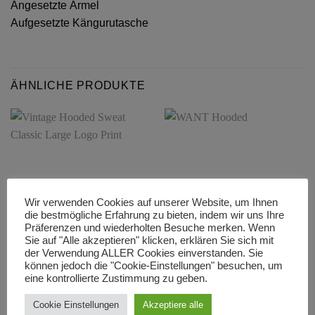
Angesetzte Ärmel
Aufgesetzte Kängurutasche
ÄHNLICHE PRODUKTE
Wir verwenden Cookies auf unserer Website, um Ihnen
die bestmögliche Erfahrung zu bieten, indem wir uns Ihre
Präferenzen und wiederholten Besuche merken. Wenn
Sie auf "Alle akzeptieren" klicken, erklären Sie sich mit
der Verwendung ALLER Cookies einverstanden. Sie
ALLE PROODUKTE
ALLE PROODUKTE
können jedoch die "Cookie-Einstellungen" besuchen, um
Vintage Hooded Sweat
WANT Hooded
eine kontrollierte Zustimmung zu geben.
Classic Large Logo Print
34,50
€
19,50
€
Cookie Einstellungen
Akzeptiere alle
AUSFÜHRUNG WÄHLEN