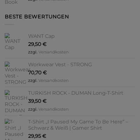
BESTE BEWERTUNGEN
WANT Cap
29,50
€
zzgl.
Versandkosten
Workwear Vest - STRONG
70,70
€
zzgl.
Versandkosten
TURKISH ROCK - DUMAN Long-T-Shirt
39,50
€
zzgl.
Versandkosten
T-Shirt „I Paused My Game To Be Here“ –
Schwarz & Weiß | Gamer Shirt
29,95
€