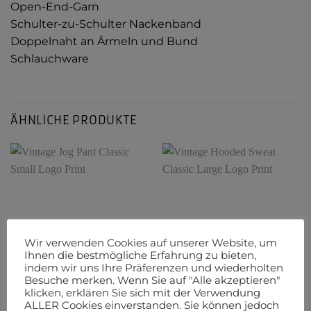
Open-End-Garn
Schulter-zu-Schulter Nackenband
Doppelnaht an Ärmeln und Bund
Schlauchware
ÄHNLICHE PRODUKTE
Wir verwenden Cookies auf unserer Website, um
Ihnen die bestmögliche Erfahrung zu bieten,
indem wir uns Ihre Präferenzen und wiederholten
Besuche merken. Wenn Sie auf "Alle akzeptieren"
klicken, erklären Sie sich mit der Verwendung
ALLE PROODUKTE
ALLE PROODUKTE
ALLER Cookies einverstanden. Sie können jedoch
Vintage Jog Pant Classic
Vintage Hooded Sweat