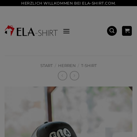
Zum
HERZLICH WILLKOMMEN BEI ELA-SHIRT.COM.
Inhalt
springen
START
/
HERREN
/
T-SHIRT