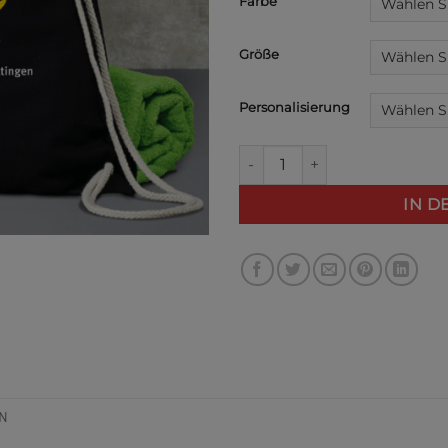
Farbe
Größe
Personalisierung
GMS Tasche – Gemeinschaftss
IN 
N