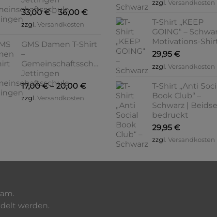
zzgl.
Versandkosten
33,00
€
–
36,00
€
T-Shirt „KEEP
zzgl.
Versandkosten
GOING“ – Schwar
Motivations-Shir
GMS Damen T-Shirt
–
29,95
€
Gemeinschaftsschule
zzgl.
Versandkosten
Jettingen
17,00
€
–
20,00
€
T-Shirt „Anti Soci
Book Club“ –
zzgl.
Versandkosten
Schwarz | Beidse
bedruckt
29,95
€
zzgl.
Versandkosten
eam.
edelt werden.