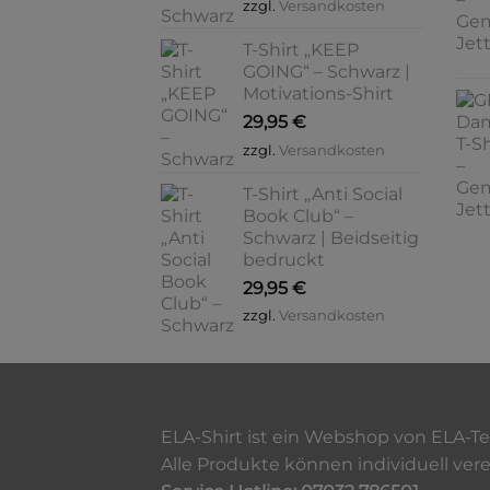
zzgl.
Versandkosten
T-Shirt „KEEP
GOING“ – Schwarz |
Motivations-Shirt
29,95
€
zzgl.
Versandkosten
T-Shirt „Anti Social
Book Club“ –
Schwarz | Beidseitig
bedruckt
29,95
€
zzgl.
Versandkosten
ELA-Shirt ist ein Webshop von ELA-T
Alle Produkte können individuell ver