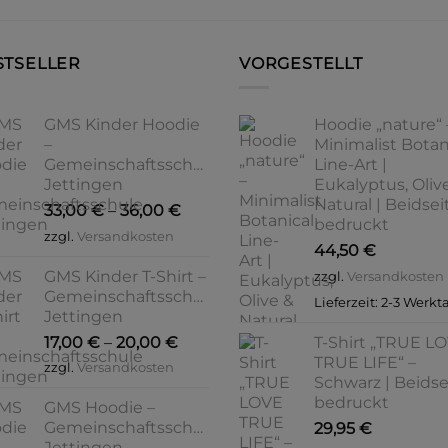
Varianten
Varianten
auf.
auf.
STSELLER
VORGESTELLT
Die
Die
Optionen
Optionen
können
können
GMS Kinder Hoodie
Hoodie „nature“ 
auf
auf
–
Minimalist Botan
der
der
Gemeinschaftsschule
Line-Art |
Produktseite
Produktseite
Jettingen
Eukalyptus, Oliv
gewählt
gewählt
Natural | Beidsei
33,00
€
–
36,00
€
bedruckt
werden
werden
zzgl.
Versandkosten
44,50
€
GMS Kinder T-Shirt –
zzgl.
Versandkosten
Gemeinschaftsschule
Lieferzeit:
2-3 Werkt
Jettingen
17,00
€
–
20,00
€
T-Shirt „TRUE L
TRUE LIFE“ –
zzgl.
Versandkosten
Schwarz | Beidse
bedruckt
GMS Hoodie –
Gemeinschaftsschule
29,95
€
Jettingen