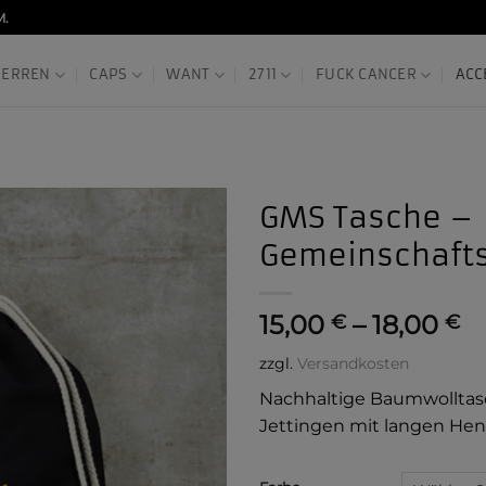
M.
HERREN
CAPS
WANT
2711
FUCK CANCER
ACC
GMS Tasche –
Gemeinschafts
15,00
–
18,00
€
€
zzgl.
Versandkosten
Nachhaltige Baumwolltas
Jettingen mit langen Henk
Alternative: