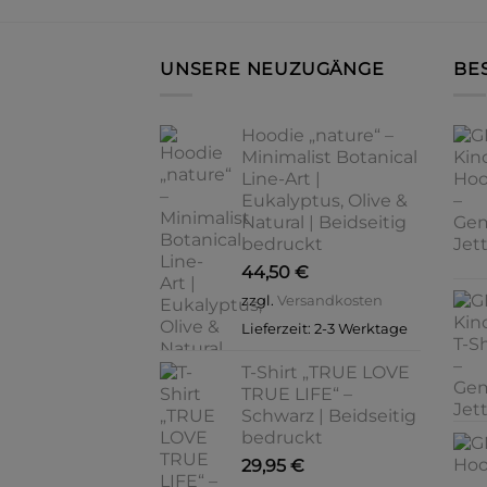
Varianten
auf.
UNSERE NEUZUGÄNGE
BE
Die
Optionen
können
Hoodie „nature“ –
auf
Minimalist Botanical
der
Line-Art |
Produktseite
Eukalyptus, Olive &
gewählt
Natural | Beidseitig
bedruckt
werden
44,50
€
zzgl.
Versandkosten
Lieferzeit:
2-3 Werktage
T-Shirt „TRUE LOVE
TRUE LIFE“ –
Schwarz | Beidseitig
bedruckt
29,95
€