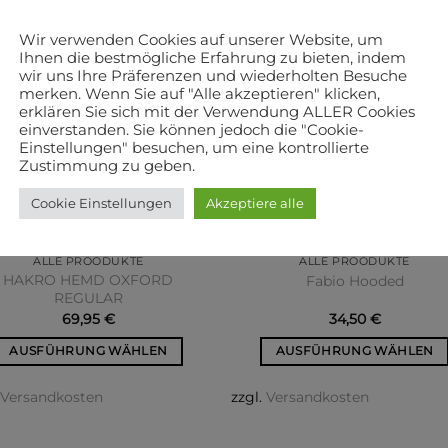
Wir verwenden Cookies auf unserer Website, um
Ihnen die bestmögliche Erfahrung zu bieten, indem
wir uns Ihre Präferenzen und wiederholten Besuche
merken. Wenn Sie auf "Alle akzeptieren" klicken,
erklären Sie sich mit der Verwendung ALLER Cookies
NICHT VORRÄTIG
einverstanden. Sie können jedoch die "Cookie-
Einstellungen" besuchen, um eine kontrollierte
Zustimmung zu geben.
Cookie Einstellungen
Akzeptiere alle
ALLE PROODUKTE
ALLE PROODUKTE
HAKRO HEMD OXFORD
Fabio Hooded
REGULAR
69,95
€
34,50
€
AUSFÜHRUNG WÄHLEN
AUSFÜHRUNG WÄHLEN
Dieses
Dieses
.
Versandkosten
zzgl.
Versandkosten
Produkt
Produkt
weist
weist
mehrere
mehrere