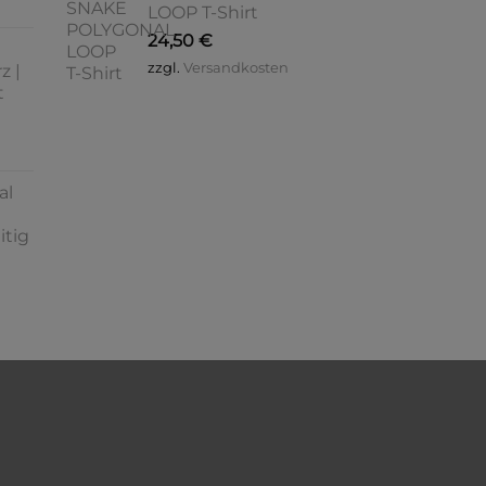
LOOP T-Shirt
24,50
€
zzgl.
Versandkosten
z |
t
al
itig