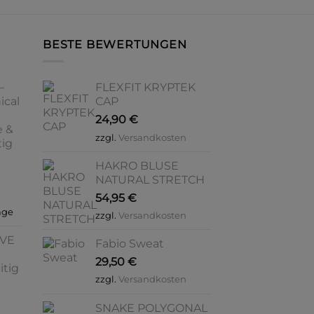
Varianten
V
auf.
a
BESTE BEWERTUNGEN
Die
D
Optionen
O
können
k
–
FLEXFIT KRYPTEK
auf
a
ical
CAP
der
d
24,90
€
Produktseite
P
e &
zzgl.
Versandkosten
gewählt
g
tig
werden
w
HAKRO BLUSE
NATURAL STRETCH
54,95
€
age
zzgl.
Versandkosten
OVE
Fabio Sweat
29,50
€
itig
zzgl.
Versandkosten
SNAKE POLYGONAL