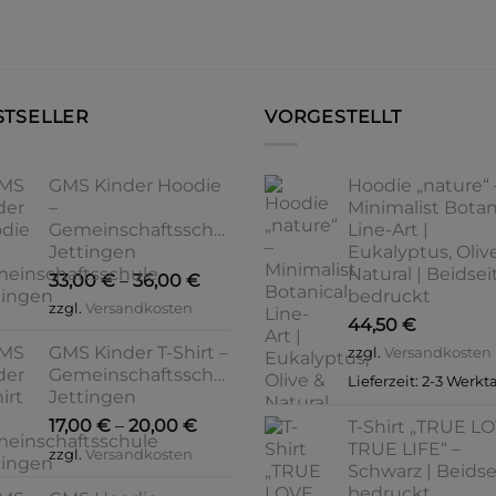
mehrere
mehrere
Varianten
Varianten
auf.
auf.
Die
Die
STSELLER
VORGESTELLT
Optionen
Optionen
können
können
auf
auf
GMS Kinder Hoodie
Hoodie „nature“ 
der
der
–
Minimalist Botan
Produktseite
Produktseite
Gemeinschaftsschule
Line-Art |
Jettingen
Eukalyptus, Oliv
gewählt
gewählt
Natural | Beidsei
werden
werden
33,00
€
–
36,00
€
bedruckt
zzgl.
Versandkosten
44,50
€
GMS Kinder T-Shirt –
zzgl.
Versandkosten
Gemeinschaftsschule
Lieferzeit:
2-3 Werkt
Jettingen
17,00
€
–
20,00
€
T-Shirt „TRUE L
TRUE LIFE“ –
zzgl.
Versandkosten
Schwarz | Beidse
bedruckt