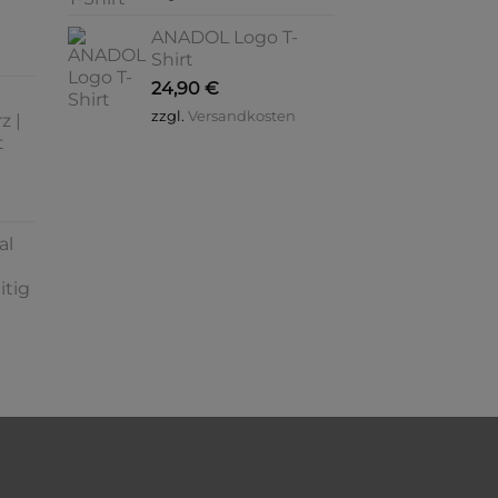
ANADOL Logo T-
Shirt
24,90
€
zzgl.
Versandkosten
z |
t
al
itig