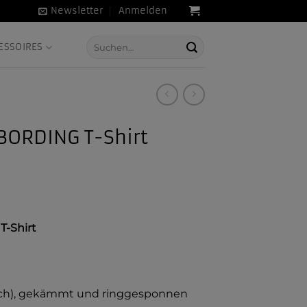
Newsletter
Anmelden
Suche
ESSOIRES
nach:
BORDING T-Shirt
-Shirt
sch), gekämmt und ringgesponnen