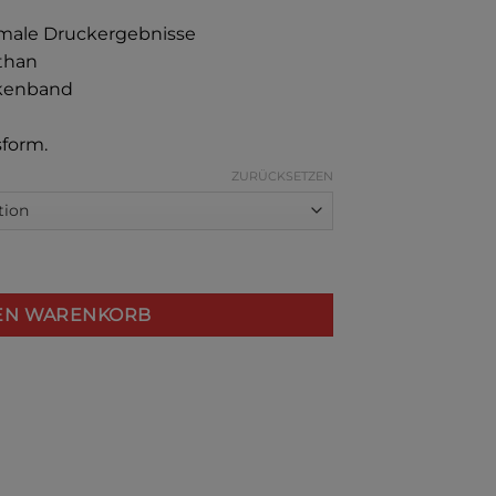
timale Druckergebnisse
than
ckenband
form.
ZURÜCKSETZEN
irt Menge
DEN WARENKORB