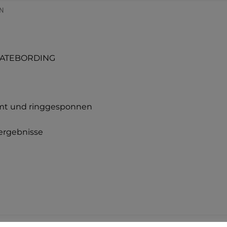
N
SKATEBORDING
mt und ringgesponnen
kergebnisse