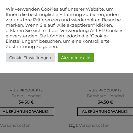
Wir verwenden Cookies auf unserer Website, um
Ihnen die bestmögliche Erfahrung zu bieten, indem
wir uns Ihre Präferenzen und wiederholten Besuche
merken. Wenn Sie auf "Alle akzeptieren" klicken,
erklären Sie sich mit der Verwendung ALLER Cookies
einverstanden. Sie können jedoch die "Cookie-
Einstellungen" besuchen, um eine kontrollierte
Zustimmung zu geben.
Cookie Einstellungen
Akzeptiere alle
ALLE PROODUKTE
ALLE PROODUKTE
Fabio Hooded
Bernhard Hooded
34,50
€
34,50
€
AUSFÜHRUNG WÄHLEN
AUSFÜHRUNG WÄHLEN
Dieses
Dieses
.
Versandkosten
zzgl.
Versandkosten
Produkt
Produkt
weist
weist