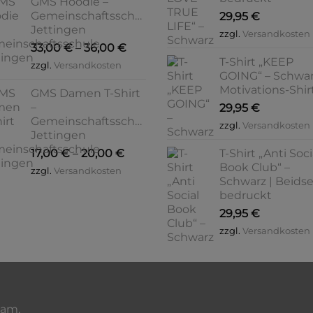
GMS Hoodie –
Gemeinschaftsschule
29,95
€
Jettingen
zzgl.
Versandkosten
33,00
€
–
36,00
€
T-Shirt „KEEP
zzgl.
Versandkosten
GOING“ – Schwar
Motivations-Shir
GMS Damen T-Shirt
–
29,95
€
Gemeinschaftsschule
zzgl.
Versandkosten
Jettingen
17,00
€
–
20,00
€
T-Shirt „Anti Soci
Book Club“ –
zzgl.
Versandkosten
Schwarz | Beidse
bedruckt
29,95
€
zzgl.
Versandkosten
eam.