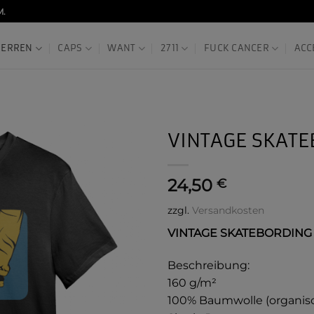
M.
HERREN
CAPS
WANT
2711
FUCK CANCER
ACC
VINTAGE SKATE
24,50
€
zzgl.
Versandkosten
VINTAGE SKATEBORDING T
Beschreibung:
160 g/m²
100% Baumwolle (organi