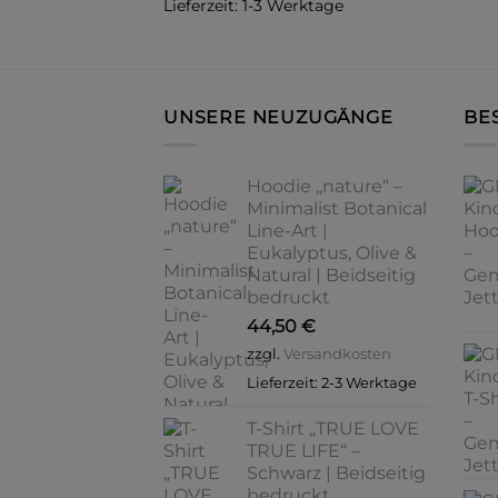
Lieferzeit:
1-3 Werktage
mehrere
Varianten
auf.
Die
UNSERE NEUZUGÄNGE
BE
Optionen
können
auf
Hoodie „nature“ –
der
Minimalist Botanical
Produktseite
Line-Art |
Eukalyptus, Olive &
gewählt
Natural | Beidseitig
werden
bedruckt
44,50
€
zzgl.
Versandkosten
Lieferzeit:
2-3 Werktage
T-Shirt „TRUE LOVE
TRUE LIFE“ –
Schwarz | Beidseitig
bedruckt