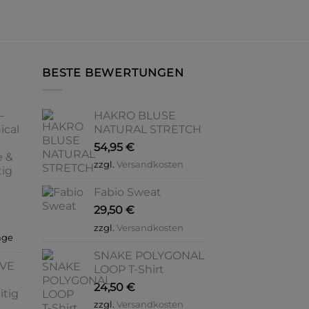
w
mehrere
m
Varianten
V
auf.
a
Die
BESTE BEWERTUNGEN
D
Optionen
O
können
k
auf
–
HAKRO BLUSE
a
der
ical
NATURAL STRETCH
d
Produktseite
54,95
€
P
e &
gewählt
zzgl.
Versandkosten
g
tig
werden
w
Fabio Sweat
29,50
€
zzgl.
Versandkosten
age
SNAKE POLYGONAL
OVE
LOOP T-Shirt
24,50
€
itig
zzgl.
Versandkosten