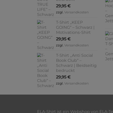
29,95
€
zzgl.
Versandkosten
T-Shirt „KEEP
GOING“ – Schwarz |
Motivations-Shirt
29,95
€
zzgl.
Versandkosten
T-Shirt „Anti Social
Book Club“ –
Schwarz | Beidseitig
bedruckt
29,95
€
zzgl.
Versandkosten
ELA-Shirt ist ein Webshop von ELA-T