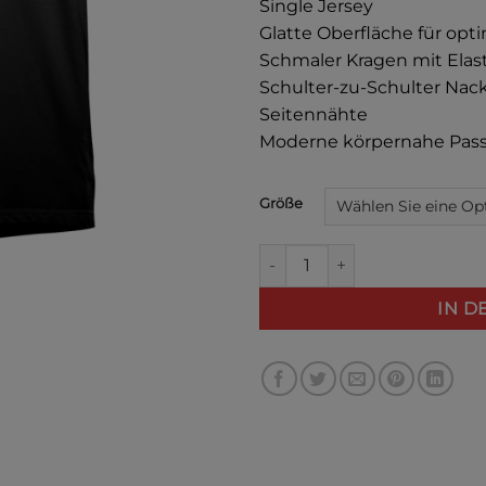
Single Jersey
Glatte Oberfläche für op
Schmaler Kragen mit Elas
Schulter-zu-Schulter Na
Seitennähte
Moderne körpernahe Pass
Alternative:
Größe
VINTAGE SKATEBORDING T-Sh
IN 