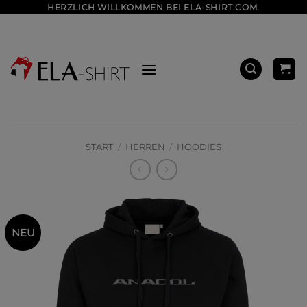
Zum
HERZLICH WILLKOMMEN BEI ELA-SHIRT.COM.
Inhalt
springen
START
/
HERREN
/
HOODIES
NEU