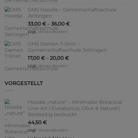
GMS Hoodie – Gemeinschaftsschule
Jettingen
33,00
€
–
36,00
€
zzgl.
Versandkosten
GMS Damen T-Shirt –
Gemeinschaftsschule Jettingen
17,00
€
–
20,00
€
zzgl.
Versandkosten
VORGESTELLT
Hoodie „nature“ – Minimalist Botanical
Line-Art | Eukalyptus, Olive & Natural |
Beidseitig bedruckt
44,50
€
zzgl.
Versandkosten