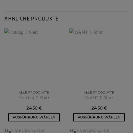
ÄHNLICHE PRODUKTE
ALLE PROODUKTE
ALLE PROODUKTE
Hotdog T-Shirt
WANT T-Shirt
24,50
€
24,50
€
AUSFÜHRUNG WÄHLEN
AUSFÜHRUNG WÄHLEN
Dieses
Dieses
zzgl.
Versandkosten
zzgl.
Versandkosten
Produkt
Produkt