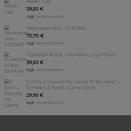
WANT Cap
29,50
€
zzgl.
Versandkosten
Workwear Vest - STRONG
70,70
€
zzgl.
Versandkosten
TURKISH ROCK - DUMAN Long-T-Shirt
39,50
€
zzgl.
Versandkosten
T-Shirt „I Paused My Game To Be Here“ –
Schwarz & Weiß | Gamer Shirt
29,95
€
zzgl.
Versandkosten