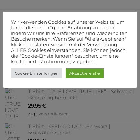
weist
weist
mehrere
mehrere
Varianten
Varianten
Wir verwenden Cookies auf unserer Website, um
UNSERE NEUZUGÄNGE
auf.
auf.
Ihnen die bestmögliche Erfahrung zu bieten,
Die
Die
indem wir uns Ihre Präferenzen und wiederholten
Optionen
Optionen
Besuche merken. Wenn Sie auf "Alle akzeptieren"
Hoodie „nature“ – Minimalist Botanical
können
können
klicken, erklären Sie sich mit der Verwendung
Line-Art | Eukalyptus, Olive & Natural |
auf
auf
ALLER Cookies einverstanden. Sie können jedoch
Beidseitig bedruckt
die "Cookie-Einstellungen" besuchen, um eine
der
der
kontrollierte Zustimmung zu geben.
44,50
€
Produktseite
Produktseite
gewählt
gewählt
zzgl.
Versandkosten
Cookie Einstellungen
Akzeptiere alle
werden
werden
Lieferzeit:
2-3 Werktage
T-Shirt „TRUE LOVE TRUE LIFE“ – Schwarz |
Beidseitig bedruckt
29,95
€
zzgl.
Versandkosten
T-Shirt „KEEP GOING“ – Schwarz |
Motivations-Shirt