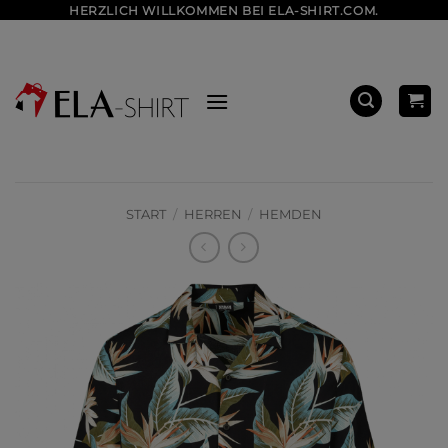
Zum
HERZLICH WILLKOMMEN BEI ELA-SHIRT.COM.
Inhalt
springen
START
/
HERREN
/
HEMDEN