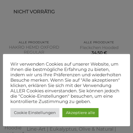
NICHT VORRÄTIG
ALLE PROODUKTE
ALLE PROODUKTE
HAKRO HEMD OXFORD
Fleckchen Hooded
REGULAR
34,50
€
69,95
€
AUSFÜHRUNG WÄHLEN
Wir verwenden Cookies auf unserer Website, um
AUSFÜHRUNG WÄHLEN
Dieses
Ihnen die bestmögliche Erfahrung zu bieten,
Dieses
indem wir uns Ihre Präferenzen und wiederholten
zzgl.
Versandkosten
Produkt
zzgl.
Versandkosten
Besuche merken. Wenn Sie auf "Alle akzeptieren"
Produkt
weist
klicken, erklären Sie sich mit der Verwendung
weist
mehrere
ALLER Cookies einverstanden. Sie können jedoch
mehrere
Varianten
die "Cookie-Einstellungen" besuchen, um eine
Varianten
auf.
kontrollierte Zustimmung zu geben.
UNSERE NEUZUGÄNGE
auf.
Die
Die
Cookie Einstellungen
Akzeptiere alle
Optionen
Optionen
können
Hoodie „nature“ – Minimalist Botanical
können
auf
Line-Art | Eukalyptus, Olive & Natural |
auf
der