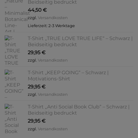
Beidseitig bedruckt
der
Produktseite
44,50
€
Produktseite
gewählt
gewählt
werden
zzgl.
Versandkosten
werden
Lieferzeit:
2-3 Werktage
T-Shirt „TRUE LOVE TRUE LIFE“ – Schwarz |
Beidseitig bedruckt
29,95
€
zzgl.
Versandkosten
T-Shirt „KEEP GOING“ – Schwarz |
Motivations-Shirt
29,95
€
zzgl.
Versandkosten
T-Shirt „Anti Social Book Club“ – Schwarz |
Beidseitig bedruckt
29,95
€
zzgl.
Versandkosten