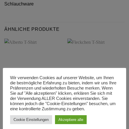
Schlauchware
ÄHNLICHE PRODUKTE
Wir verwenden Cookies auf unserer Website, um Ihnen
die bestmögliche Erfahrung zu bieten, indem wir uns Ihre
Präferenzen und wiederholten Besuche merken. Wenn
Sie auf "Alle akzeptieren" klicken, erklären Sie sich mit
der Verwendung ALLER Cookies einverstanden. Sie
ALLE PROODUKTE
ALLE PROODUKTE
können jedoch die "Cookie-Einstellungen" besuchen, um
Alberto T-Shirt
Fleckchen T-Shirt
eine kontrollierte Zustimmung zu geben.
24,50
€
24,50
€
Cookie Einstellungen
Akzeptiere alle
AUSFÜHRUNG WÄHLEN
AUSFÜHRUNG WÄHLEN
Dieses
Dieses