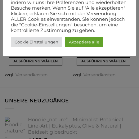
indem wir uns Ihre Präferenzen und wiederholten
Besuche merken. Wenn Sie auf "Alle akzeptieren"
klicken, erklären Sie sich mit der Verwendung
ALLER Cookies einverstanden. Sie können jedoch
die "Cookie-Einstellungen" besuchen, um eine
kontrollierte Zustimmung zu geben.
ALLE PROODUKTE
ALLE PROODUKTE
HAKRO HEMD NATURAL
Cesa Hooded
Cookie Einstellungen
Akzeptiere alle
STRETCH REGULAR
59,95
€
34,50
€
AUSFÜHRUNG WÄHLEN
AUSFÜHRUNG WÄHLEN
Dieses
Dieses
zzgl.
Versandkosten
zzgl.
Versandkosten
Produkt
Produkt
weist
weist
mehrere
mehrere
Varianten
Varianten
UNSERE NEUZUGÄNGE
auf.
auf.
Die
Die
Optionen
Optionen
Hoodie „nature“ – Minimalist Botanical
können
können
Line-Art | Eukalyptus, Olive & Natural |
auf
auf
Beidseitig bedruckt
der
der