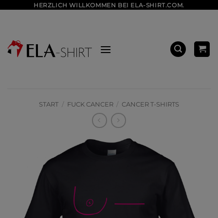
Zum
HERZLICH WILLKOMMEN BEI ELA-SHIRT.COM.
Inhalt
springen
START
/
FUCK CANCER
/
CANCER T-SHIRTS