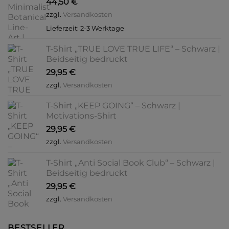
44,50
€
Produktseite
Produktseite
gewählt
gewählt
zzgl.
Versandkosten
werden
werden
Lieferzeit:
2-3 Werktage
T-Shirt „TRUE LOVE TRUE LIFE“ – Schwarz |
Beidseitig bedruckt
29,95
€
zzgl.
Versandkosten
T-Shirt „KEEP GOING“ – Schwarz |
Motivations-Shirt
29,95
€
zzgl.
Versandkosten
T-Shirt „Anti Social Book Club“ – Schwarz |
Beidseitig bedruckt
29,95
€
zzgl.
Versandkosten
BESTSELLER