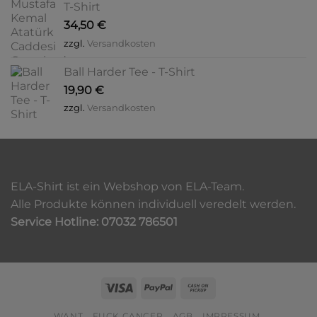
T-Shirt
34,50
€
zzgl.
Versandkosten
Ball Harder Tee - T-Shirt
19,90
€
zzgl.
Versandkosten
ELA-Shirt ist ein Webshop von ELA-Team.
Alle Produkte können individuell veredelt werden.
Service Hotline: 07032 786501
Visa
PayPal
Cash
on
WANT
FUCK CANCER
AGB
IMPRESSUM