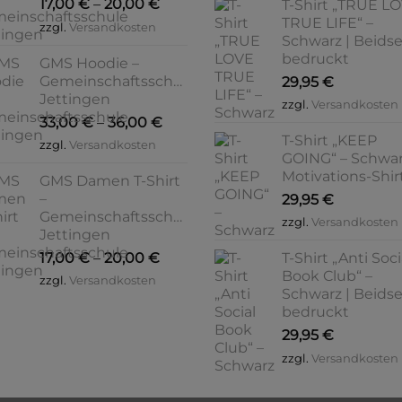
17,00
€
–
20,00
€
T-Shirt „TRUE L
TRUE LIFE“ –
zzgl.
Versandkosten
Schwarz | Beidse
bedruckt
GMS Hoodie –
Gemeinschaftsschule
29,95
€
Jettingen
zzgl.
Versandkosten
33,00
€
–
36,00
€
T-Shirt „KEEP
zzgl.
Versandkosten
GOING“ – Schwar
Motivations-Shir
GMS Damen T-Shirt
–
29,95
€
Gemeinschaftsschule
zzgl.
Versandkosten
Jettingen
17,00
€
–
20,00
€
T-Shirt „Anti Soci
Book Club“ –
zzgl.
Versandkosten
Schwarz | Beidse
bedruckt
29,95
€
zzgl.
Versandkosten