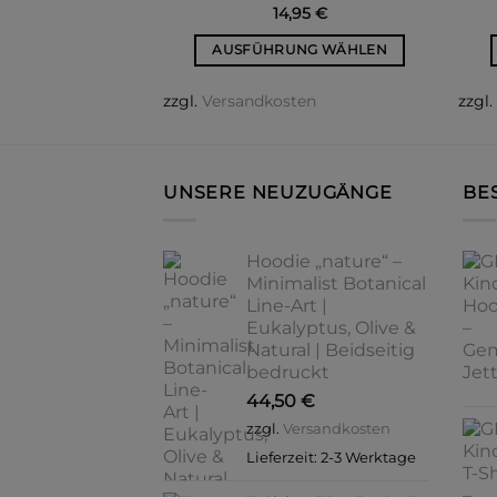
14,95
€
AUSFÜHRUNG WÄHLEN
Dieses
zzgl.
Versandkosten
zzgl
Produkt
weist
mehrere
Varianten
UNSERE NEUZUGÄNGE
BE
auf.
Die
Optionen
Hoodie „nature“ –
können
Minimalist Botanical
Line-Art |
auf
Eukalyptus, Olive &
der
Natural | Beidseitig
Produktseite
bedruckt
gewählt
44,50
€
werden
zzgl.
Versandkosten
Lieferzeit:
2-3 Werktage