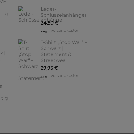
OVE
Leder-
itig
Schlüsselanhänger
24,50
€
zzgl.
Versandkosten
T-Shirt „Stop War“ –
Schwarz |
z |
Statement &
t
Streetwear
29,95
€
zzgl.
Versandkosten
al
itig