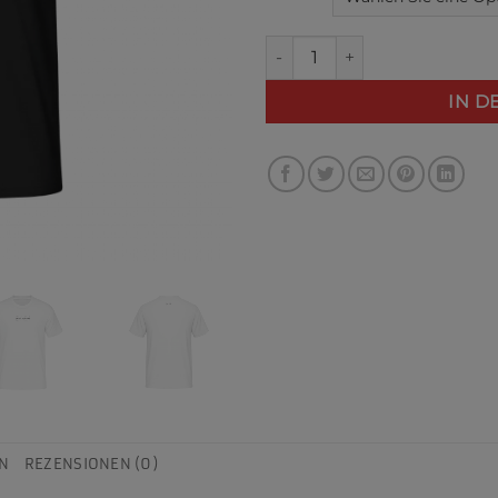
Zesa Protect Your Peace T-Sh
IN 
N
REZENSIONEN (0)