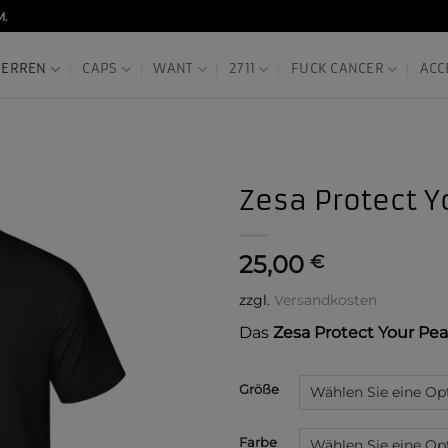
M.
HERREN
CAPS
WANT
2711
FUCK CANCER
ACC
Zesa Protect Y
25,00
€
zzgl.
Versandkosten
Das
Zesa Protect Your Peac
Alternative:
Größe
Farbe