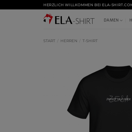
Zum
HERZLICH WILLKOMMEN BEI ELA-SHIRT.CO
Inhalt
springen
DAMEN
START
/
HERREN
/
T-SHIRT