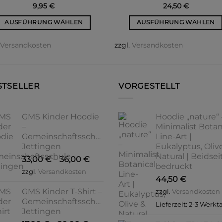
9,95
€
24,50
€
AUSFÜHRUNG WÄHLEN
AUSFÜHRUNG WÄHLEN
Dieses
Dieses
.
Versandkosten
zzgl.
Versandkosten
Produkt
Produkt
weist
weist
mehrere
mehrere
Varianten
Varianten
STSELLER
VORGESTELLT
auf.
auf.
Die
Die
Optionen
Optionen
GMS Kinder Hoodie
Hoodie „nature“ 
können
können
–
Minimalist Botan
Gemeinschaftsschule
Line-Art |
auf
auf
Jettingen
Eukalyptus, Oliv
der
der
Natural | Beidsei
33,00
€
–
36,00
€
Produktseite
Produktseite
bedruckt
gewählt
gewählt
zzgl.
Versandkosten
44,50
€
werden
werden
GMS Kinder T-Shirt –
zzgl.
Versandkosten
Gemeinschaftsschule
Lieferzeit:
2-3 Werkt
Jettingen