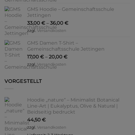
GMS Hoodie – Gemeinschaftsschule
Jettingen
33,00
€
–
36,00
€
zzgl.
Versandkosten
GMS Damen T-Shirt –
Gemeinschaftsschule Jettingen
17,00
€
–
20,00
€
zzgl.
Versandkosten
VORGESTELLT
Hoodie „nature“ – Minimalist Botanical
Line-Art | Eukalyptus, Olive & Natural |
Beidseitig bedruckt
44,50
€
zzgl.
Versandkosten