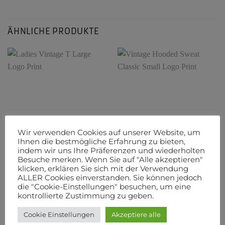
ÄHNLICHE PRODUKTE
Wir verwenden Cookies auf unserer Website, um
Ihnen die bestmögliche Erfahrung zu bieten,
indem wir uns Ihre Präferenzen und wiederholten
ALLE PROODUKTE
ALLE PROODUKTE
Besuche merken. Wenn Sie auf "Alle akzeptieren"
Ladies Vintage T Large
Vintage Hooded Sweat
klicken, erklären Sie sich mit der Verwendung
Logo Print
Classic Small Logo Print
ALLER Cookies einverstanden. Sie können jedoch
9,95
€
20,00
€
–
22,80
€
die "Cookie-Einstellungen" besuchen, um eine
kontrollierte Zustimmung zu geben.
AUSFÜHRUNG WÄHLEN
AUSFÜHRUNG WÄHLEN
Dieses
Dieses
Cookie Einstellungen
Akzeptiere alle
zzgl.
Versandkosten
zzgl.
Versandkosten
Produkt
Produkt