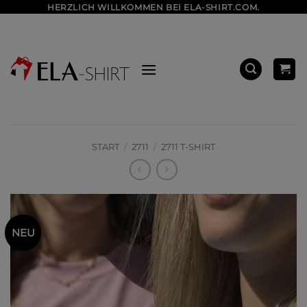
Zum
HERZLICH WILLKOMMEN BEI ELA-SHIRT.COM.
Inhalt
springen
START
/
2711
/
2711 T-SHIRT
NEU