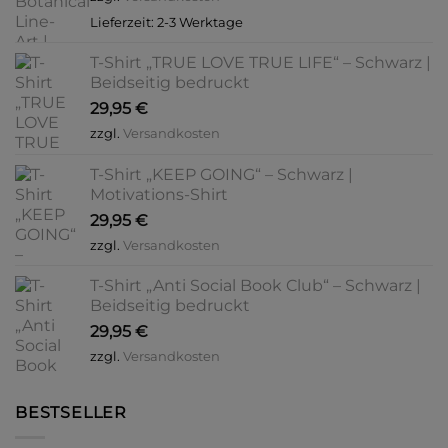
werden
Lieferzeit:
2-3 Werktage
T-Shirt „TRUE LOVE TRUE LIFE“ – Schwarz |
Beidseitig bedruckt
29,95
€
zzgl.
Versandkosten
T-Shirt „KEEP GOING“ – Schwarz |
Motivations-Shirt
29,95
€
zzgl.
Versandkosten
T-Shirt „Anti Social Book Club“ – Schwarz |
Beidseitig bedruckt
29,95
€
zzgl.
Versandkosten
BESTSELLER