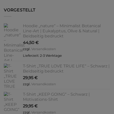
VORGESTELLT
Hoodie „nature“ – Minimalist Botanical
Line-Art | Eukalyptus, Olive & Natural |
Beidseitig bedruckt
44,50
€
zzgl.
Versandkosten
Lieferzeit:
2-3 Werktage
T-Shirt „TRUE LOVE TRUE LIFE“ – Schwarz |
Beidseitig bedruckt
29,95
€
zzgl.
Versandkosten
T-Shirt „KEEP GOING“ – Schwarz |
Motivations-Shirt
29,95
€
zzgl.
Versandkosten