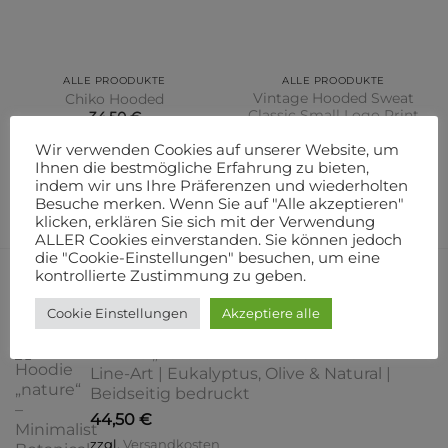
ALLE PROODUKTE
ALLE PROODUKTE
Vintage Hooded Sweat
Chiko Hooded
Classic Small Logo Print
34,50
€
20,00
€
–
22,80
€
Wir verwenden Cookies auf unserer Website, um
AUSFÜHRUNG WÄHLEN
AUSFÜHRUNG WÄHLEN
Ihnen die bestmögliche Erfahrung zu bieten,
Dieses
indem wir uns Ihre Präferenzen und wiederholten
Dieses
zzgl.
Versandkosten
Produkt
Besuche merken. Wenn Sie auf "Alle akzeptieren"
zzgl.
Versandkosten
Produkt
weist
klicken, erklären Sie sich mit der Verwendung
weist
mehrere
ALLER Cookies einverstanden. Sie können jedoch
mehrere
Varianten
die "Cookie-Einstellungen" besuchen, um eine
Varianten
kontrollierte Zustimmung zu geben.
auf.
UNSERE NEUZUGÄNGE
auf.
Die
Cookie Einstellungen
Akzeptiere alle
Die
Optionen
Optionen
können
Hoodie „nature“ – Minimalist Botanical
können
auf
Line-Art | Eukalyptus, Olive & Natural |
auf
der
Beidseitig bedruckt
der
Produktseite
44,50
€
Produktseite
gewählt
gewählt
werden
zzgl.
Versandkosten