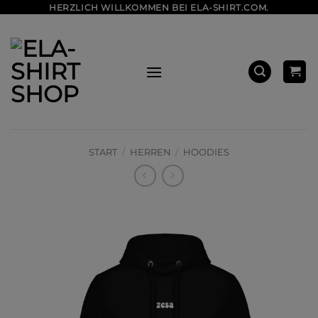
Zum
HERZLICH WILLKOMMEN BEI ELA-SHIRT.COM.
Inhalt
springen
START
/
HERREN
/
HOODIES