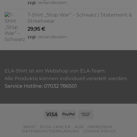
zzgl.
Versandkosten
T-Shirt „Stop War“ – Schwarz | Statement &
Streetwear
29,95
€
zzgl.
Versandkosten
ELA-Shirt ist ein Webshop von ELA-Team.
Alle Produkte können individuell veredelt werden.
Service Hotline: 07032 786501
Visa
PayPal
Cash
on
WANT
FUCK CANCER
AGB
IMPRESSUM
Pickup
DATENSCHUTZERKLÄRUNG
COOKIE POLICY